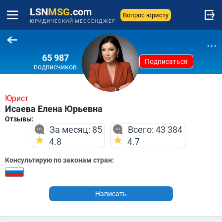
LSN
MSG
.com
Вопрос юристу
ЮРИДИЧЕСКИЙ МЕССЕНДЖЕР
...
65 987
Подписаться
подписчиков
Юрист
Исаева Елена Юрьевна
Отзывы:
За месяц: 85
Всего: 43 384
4.8
4.7
Консультирую по законам стран:
Написать