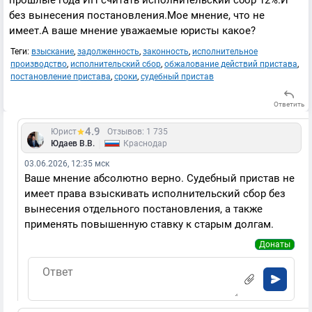
прошлые года ИП считать исполнительский сбор 12%.И
без вынесения постановления.Мое мнение, что не
имеет.А ваше мнение уважаемые юристы какое?
Теги:
взыскание
,
задолженность
,
законность
,
исполнительное
производство
,
исполнительский сбор
,
обжалование действий пристава
,
постановление пристава
,
сроки
,
судебный пристав
Ответить
4.9
Юрист
Отзывов: 1 735
|
Юдаев В.В.
Краснодар
03.06.2026, 12:35 мск
Ваше мнение абсолютно верно. Судебный пристав не
имеет права взыскивать исполнительский сбор без
вынесения отдельного постановления, а также
применять повышенную ставку к старым долгам.
Донаты