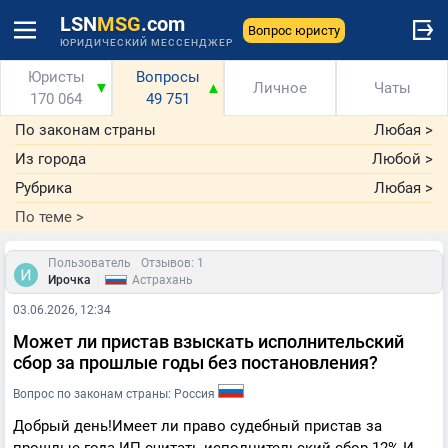
LSN
MSG
.com
Вопрос юристу
ЮРИДИЧЕСКИЙ МЕССЕНДЖЕР
Юристы
Вопросы
▼
▲
Личное
Чаты
170 064
49 751
По законам страны
Любая
>
Из города
Любой
>
Рубрика
Любая
>
По теме
>
Пользователь
Отзывов: 1
|
Ирочка
Астрахань
03.06.2026, 12:34
Может ли пристав взыскать исполнительский
сбор за прошлые годы без постановления?
Вопрос по законам страны: Россия
Добрый день!Имеет ли право судебный пристав за