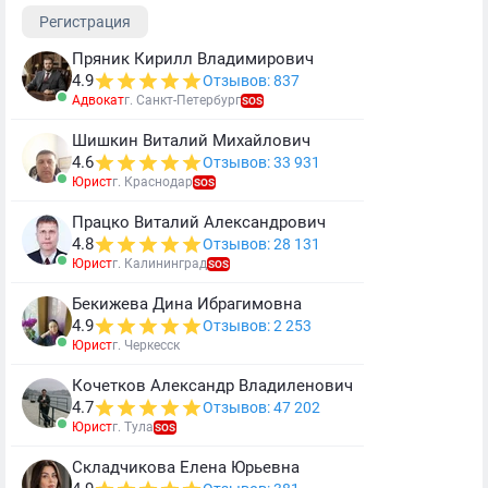
Регистрация
Пряник Кирилл Владимирович
4.9
Отзывов: 837
Адвокат
г. Санкт-Петербург
SOS
Шишкин Виталий Михайлович
4.6
Отзывов: 33 931
Юрист
г. Краснодар
SOS
Працко Виталий Александрович
4.8
Отзывов: 28 131
Юрист
г. Калининград
SOS
Бекижева Дина Ибрагимовна
4.9
Отзывов: 2 253
Юрист
г. Черкесск
Кочетков Александр Владиленович
4.7
Отзывов: 47 202
Юрист
г. Тула
SOS
Складчикова Елена Юрьевна