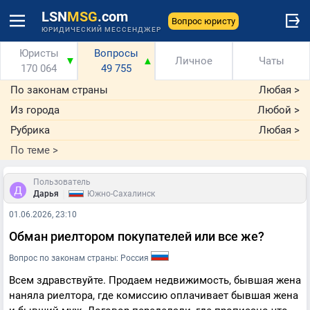
LSN
MSG
.com
Вопрос юристу
ЮРИДИЧЕСКИЙ МЕССЕНДЖЕР
Юристы
Вопросы
▼
▲
Личное
Чаты
170 064
49 755
По законам страны
Любая
>
Из города
Любой
>
Рубрика
Любая
>
По теме
>
Пользователь
|
Дарья
Южно-Сахалинск
01.06.2026, 23:10
Обман риелтором покупателей или все же?
Вопрос по законам страны: Россия
Всем здравствуйте. Продаем недвижимость, бывшая жена
наняла риелтора, где комиссию оплачивает бывшая жена