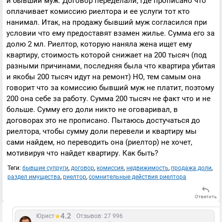
и бывший муж. Договор переделали, где прописано что
оплачивает комиссию риелтора и ее услуги тот кто
нанимал. Итак, на продажу бывший муж согласился при
условии что ему предоставят взамен жилье. Сумма его за
долю 2 мл. Риелтор, которую наняла жена ищет ему
квартиру, стоимость которой снижает на 200 тысяч (под
разными причинами, последняя была что квартира убитая
и якобы 200 тысяч идут на ремонт) НО, тем самым она
говорит что за комиссию бывший муж не платит, поэтому
200 она себе за работу. Сумма 200 тысяч не факт что и не
больше. Сумму его доли никто не оговаривал, в
договорах это не прописано. Пытаюсь достучаться до
риелтора, чтобы сумму доли перевели и квартиру мы
сами найдем, но переводить она (риелтор) не хочет,
мотивируя что найдет квартиру. Как быть?
Теги:
бывшие супруги
,
договор
,
комиссия
,
недвижимость
,
продажа доли
,
раздел имущества
,
риелтор
,
сомнительные действия риелтора
Ответить
4.2
Юрист
Отзывов: 27 996