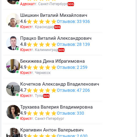
Адвокат
г. Санкт-Петербург
SOS
Шишкин Виталий Михайлович
4.6
Отзывов: 33 936
Юрист
г. Краснодар
SOS
Працко Виталий Александрович
4.8
Отзывов: 28 139
Юрист
г. Калининград
SOS
Бекижева Дина Ибрагимовна
4.9
Отзывов: 2 259
Юрист
г. Черкесск
Кочетков Александр Владиленович
4.7
Отзывов: 47 206
Юрист
г. Тула
SOS
Трухаева Валерия Владимировна
4.9
Отзывов: 330
Юрист
г. Санкт-Петербург
Крапивин Антон Валерьевич
4.9
Отзывов: 2 630