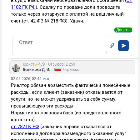
в суд о взыскании неосновательного обогащения (
ст.
1102 ГК РФ
). Сделку по продаже доли проводите
только через нотариуса с оплатой на ваш личный
счет (ст. 42 ФЗ № 218-ФЗ). Удачи.
Донаты
4.9
Юрист
Отзывов: 2 259
|
Бекижева Д. И.
Черкесск
02.06.2026, 02:44 мск
Риелтор обязан возместить фактически понесённые
расходы, если клиент (заказчик) отказывается от
услуги, но не может удерживать за себя сумму,
превышающую эти расходы.
Нормативно‑правовая база (из представленного
контекста)
ст. 782 ГК РФ
(заказчик вправе отказаться от
исполнения договора возмездного оказания услуг