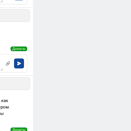
Донаты
 как
ором.
Вы
Донаты