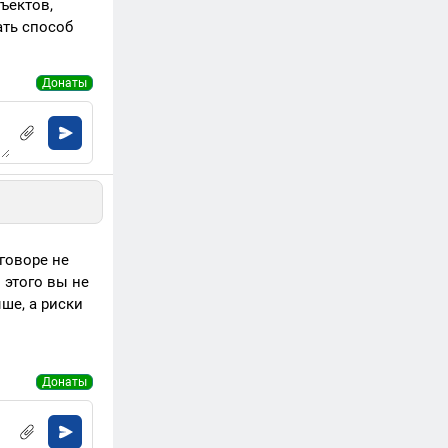
ъектов,
ать способ
Донаты
говоре не
 этого вы не
ше, а риски
Донаты