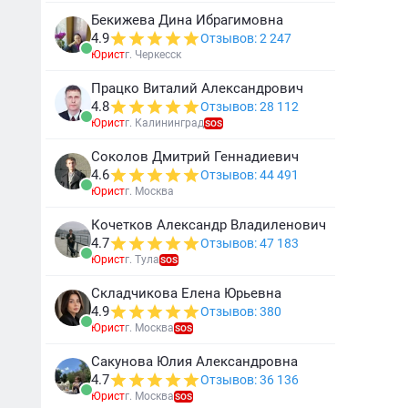
Бекижева Дина Ибрагимовна
4.9
Отзывов: 2 247
Юрист
г. Черкесск
Працко Виталий Александрович
4.8
Отзывов: 28 112
Юрист
г. Калининград
SOS
Соколов Дмитрий Геннадиевич
4.6
Отзывов: 44 491
Юрист
г. Москва
Кочетков Александр Владиленович
4.7
Отзывов: 47 183
Юрист
г. Тула
SOS
Складчикова Елена Юрьевна
4.9
Отзывов: 380
Юрист
г. Москва
SOS
Сакунова Юлия Александровна
4.7
Отзывов: 36 136
Юрист
г. Москва
SOS