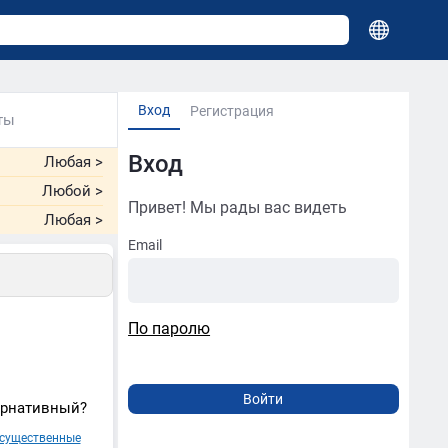
Вход
Регистрация
ты
Вход
Любая
>
Любой
>
Привет! Мы рады вас видеть
Любая
>
Email
По паролю
ернативный?
существенные