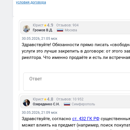
условия договора
4.9
Юрист
Отзывов: 904
|
Громов В.Д.
Москва
30.05.2026, 21:05 мск
Здравствуйте! Обязанности прямо писать «свободна
услуги это лучше закрепить в договоре: от этого з
риелтора. Что именно продаёте и есть ли встречна
4.8
Юрист
Отзывов: 10 952
|
Озереденко С.Н.
Симферополь
30.05.2026, 21:09 мск
Здравствуйте, согласно
ст. 432 ГК РФ
существенными
может влиять на предмет (например, поиск покупа