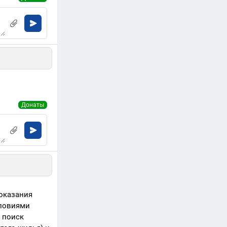
Донаты
 оказания
словиями
 поиск