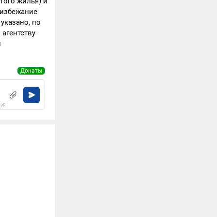
гого жилья) и
 избежание
указано, по
 агентству
и
Донаты