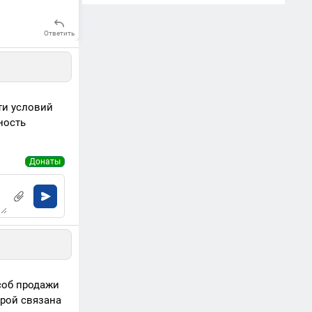
Ответить
ти условий
ность
Донаты
соб продажи
орой связана