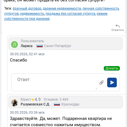
браке, он может продать ее без согласия супруги?
Теги:
брачный договор
,
дарение недвижимости
,
личная собственность
супругов
,
недвижимость
,
продажа без согласия супруга
,
режим
собственности при дарении
Ответить
Пользователь
|
Лариса
Санкт-Петербург
30.05.2026, 02:41 мск
Спасибо
Донаты
4.9
Юрист
Отзывов: 3 469
|
Разумовская С.Д.
Краснодар
30.05.2026, 03:36 мск
Здравствуйте. Да, может. Подаренная квартира не
считается совместно нажитым имуществом.