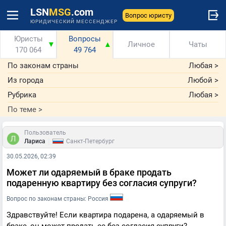
LSN
MSG
.com
Вопрос юристу
ЮРИДИЧЕСКИЙ МЕССЕНДЖЕР
Юристы
Вопросы
▼
▲
Личное
Чаты
170 064
49 764
По законам страны
Любая
>
Из города
Любой
>
Рубрика
Любая
>
По теме
>
Пользователь
|
Лариса
Санкт-Петербург
30.05.2026, 02:39
Может ли одаряемый в браке продать
подаренную квартиру без согласия супруги?
Вопрос по законам страны: Россия
Здравствуйте! Если квартира подарена, а одаряемый в