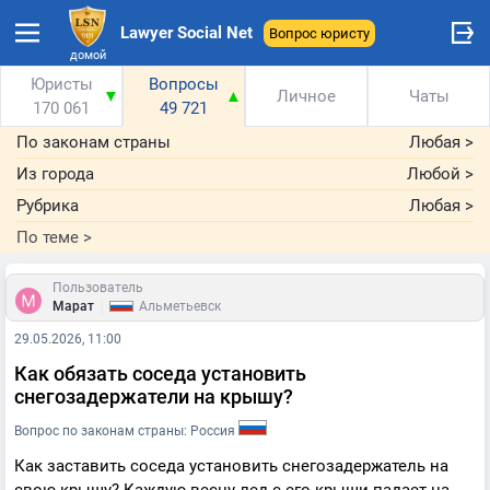
Lawyer Social Net
Вопрос юристу
домой
Юристы
Вопросы
▼
▲
Личное
Чаты
170 061
49 721
По законам страны
Любая
>
Из города
Любой
>
Рубрика
Любая
>
По теме
>
Пользователь
|
Марат
Альметьевск
29.05.2026, 11:00
Как обязать соседа установить
снегозадержатели на крышу?
Вопрос по законам страны: Россия
Как заставить соседа установить снегозадержатель на