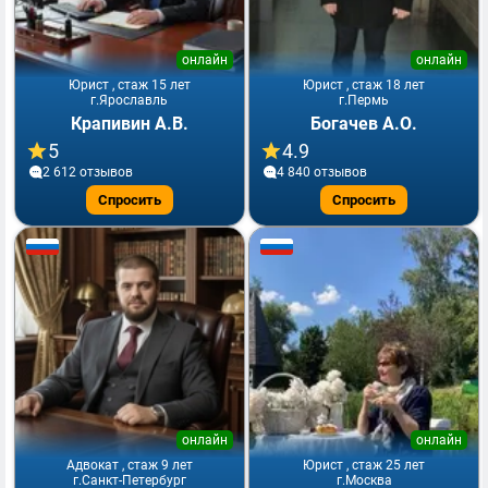
онлайн
онлайн
Юрист , стаж 15 лет
Юрист , стаж 18 лет
г.Ярославль
г.Пермь
Крапивин А.В.
Богачев А.О.
5
4.9
2 612 отзывов
4 840 отзывов
Спросить
Спросить
онлайн
онлайн
Адвокат , стаж 9 лет
Юрист , стаж 25 лет
г.Санкт-Петербург
г.Москва