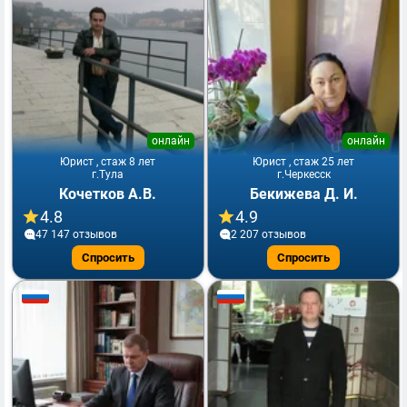
онлайн
онлайн
Юрист , стаж 8 лет
Юрист , стаж 25 лет
г.Тула
г.Черкесск
Кочетков А.В.
Бекижева Д. И.
4.8
4.9
47 147 отзывов
2 207 отзывов
Спросить
Спросить