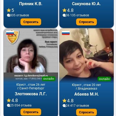
Пряник К.В.
Сакунова Ю.А.
5
4.8
835 отзывов
36 135 отзывов
Спросить
Спросить
онлайн
онлайн
Юрист , стаж 26 лет
Юрист , стаж 20 лет
г.Санкт-Петербург
г.Владикавказ
Злотникова Л.Г.
Абаева М.Н.
4.8
4.8
25 054 отзывa
24 417 отзывов
Спросить
Спросить