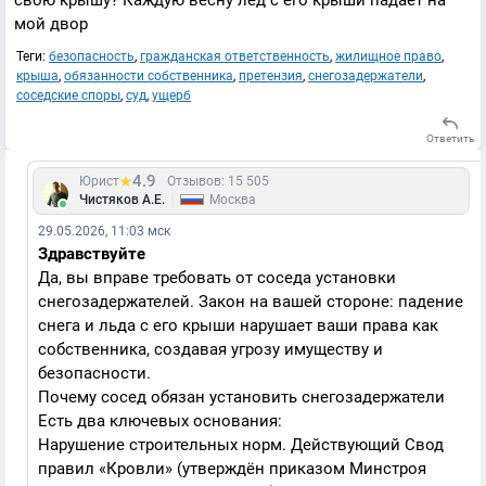
свою крышу? Каждую весну лед с его крыши падает на
мой двор
Теги:
безопасность
,
гражданская ответственность
,
жилищное право
,
крыша
,
обязанности собственника
,
претензия
,
снегозадержатели
,
соседские споры
,
суд
,
ущерб
Ответить
4.9
Юрист
Отзывов: 15 505
|
Чистяков А.Е.
Москва
29.05.2026, 11:03 мск
Здравствуйте
Да, вы вправе требовать от соседа установки
снегозадержателей. Закон на вашей стороне: падение
снега и льда с его крыши нарушает ваши права как
собственника, создавая угрозу имуществу и
безопасности.
Почему сосед обязан установить снегозадержатели
Есть два ключевых основания:
Нарушение строительных норм. Действующий Свод
правил «Кровли» (утверждён приказом Минстроя