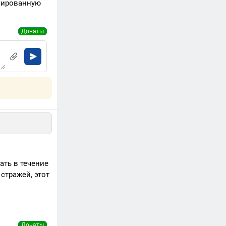
ивированную
Донаты
ть в течение
стражей, этот
Донаты