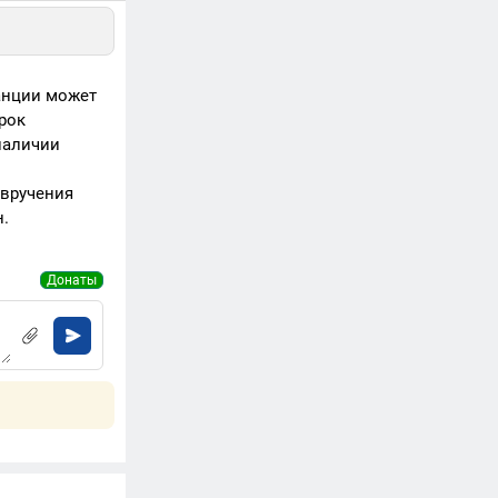
анции может
рок
наличии
 вручения
.
Донаты