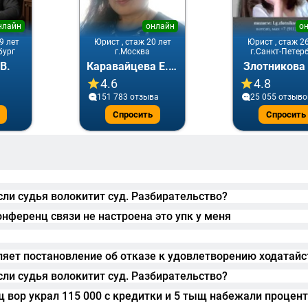
нлайн
онлайн
о
9 лет
Юрист , стаж 20 лет
Юрист , стаж 2
бург
г.Москва
г.Санкт-Петер
В.
Каравайцева Е.А.
Злотникова 
4.6
4.8
151 783 отзывa
25 055 отзыво
Спросить
Спросить
сли судья волокитит суд. Разбирательство?
нференц связи не настроена это упк у меня
ляет постановление об отказе к удовлетворению ходатайс
сли судья волокитит суд. Разбирательство?
 вор украл 115 000 с кредитки и 5 тыщ набежали процен