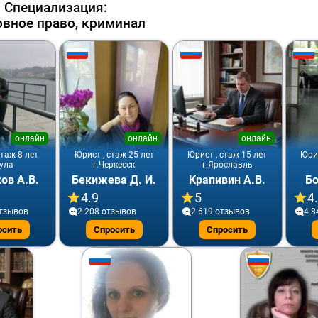
Специализация:
овное право, криминал
онлайн
онлайн
онлайн
стаж 8 лет
Юрист , стаж 25 лет
Юрист , стаж 15 лет
Юрис
Тула
г.Черкесск
г.Ярославль
ов А.В.
Бекижева Д. И.
Крапивин А.В.
Бо
4.9
5
4
отзывов
2 208 отзывов
2 619 отзывов
4 8
осить
Спросить
Спросить