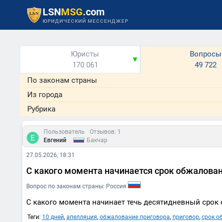
LSN
MSG
.com
ЮРИДИЧЕСКИЙ МЕССЕНДЖЕР
Юристы
Вопросы
▼
170 061
49 722
По законам страны
Из города
Рубрика
Пользователь
Отзывов: 1
|
Евгений
Бакчар
27.05.2026, 18:31
С какого момента начинается срок обжалова
Вопрос по законам страны: Россия
С какого момента начинает течь десятидневный срок
Теги:
10 дней
,
апелляция
,
обжалование приговора
,
приговор
,
срок о