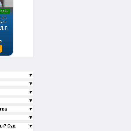
нлайн
6 лет
бург
Л.Г.
в
▼
▼
▼
▼
тва
▼
▼
ты? Суд
▼