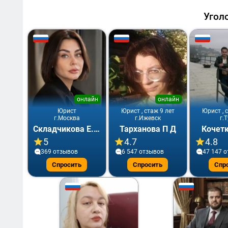
Угол
онлайн
онлайн
Юрист
Юрист , стаж 9 лет
Юрист , 
г.Москва
г.Ижевск
г.
Складчикова Е.Ю.
Тарханова П Д
Кочетк
5
4.7
4.8
369 отзывов
6 547 отзывов
47 147 
Спросить
Спросить
Спр