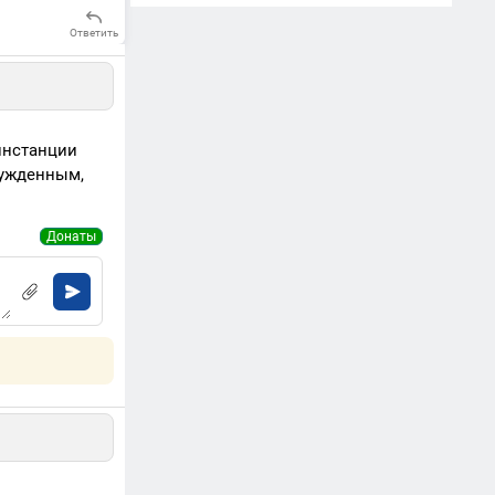
Ответить
инстанции
сужденным,
Донаты