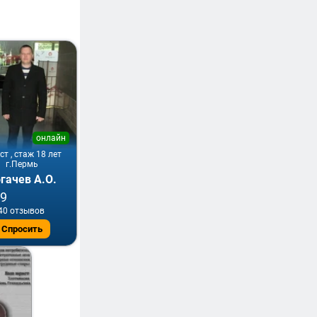
онлайн
т , стаж 18 лет
г.Пермь
гачев А.О.
.9
40 отзывов
Спросить