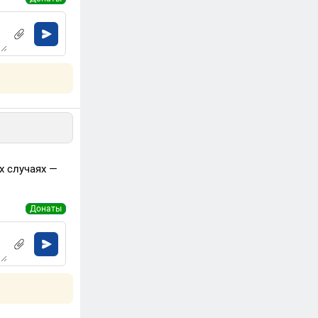
х случаях —
Донаты