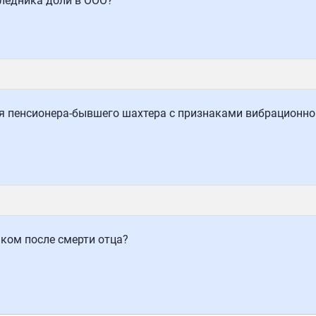
ледника доли в ООО?
 пенсионера-бывшего шахтера с признаками вибрационной
нком после смерти отца?