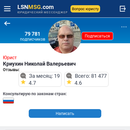
LSN
MSG
.com
Вопрос юристу
ЮРИДИЧЕСКИЙ МЕССЕНДЖЕР
...
79 781
Подписаться
подписчиков
Юрист
Криухин Николай Валерьевич
Отзывы:
За месяц: 19
Всего: 81 477
4.7
4.6
Консультирую по законам стран:
Написать