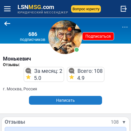
LSN
MSG
.com
Вопрос юристу
ЮРИДИЧЕСКИЙ МЕССЕНДЖЕР
...
686
Подписаться
подписчиков
Монькевич
Отзывы:
За месяц: 2
Всего: 108
5.0
4.9
г. Москва, Россия
Написать
Отзывы
108
▼