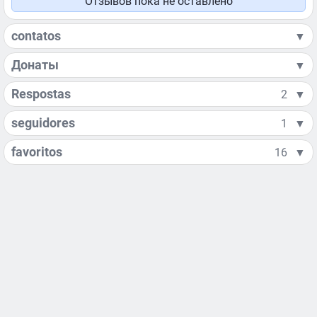
Отзывов пока не оставлено
contatos
▼
Донаты
▼
Respostas
2
▼
seguidores
1
▼
favoritos
16
▼