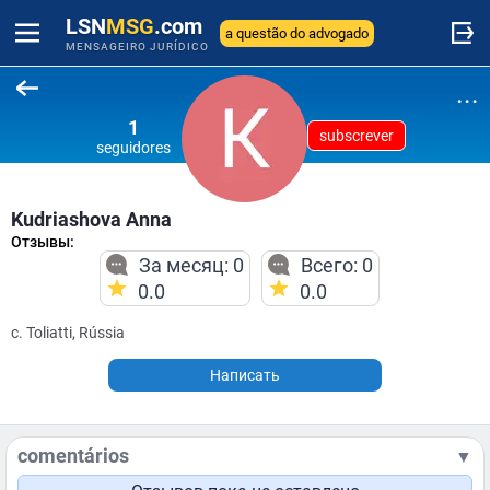
LSN
MSG
.com
a questão do advogado
MENSAGEIRO JURÍDICO
...
1
subscrever
seguidores
Kudriashova Anna
Отзывы:
За месяц: 0
Всего: 0
0.0
0.0
c. Toliatti, Rússia
Написать
comentários
▼