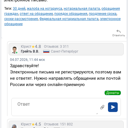
электронное письмо.
Теги:
30 дней
,
жалоба на нотариуса
,
нотариальная палата
,
обращения
граждан
,
ответ на обращение
,
порядок обращения
,
продление срока
,
сроки рассмотрения
,
Федеральная нотариальная палата
,
электронное
обращение
Ответить
4.8
Юрист
Отзывов: 3 311
|
Грейть В.В.
Санкт-Петербург
04.07.2026, 11:44 мск
Здравствуйте!
Электронные письма не регистрируются, поэтому вам
не ответят. Нужно направлять обращение или почтой
России или через онлайн-приемную
Донаты
4.5
Юрист
Отзывов: 151 802