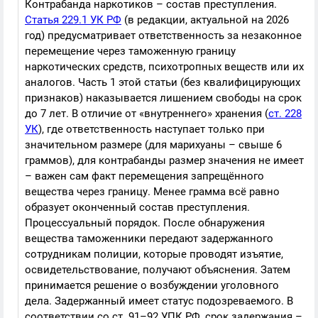
Контрабанда наркотиков – состав преступления.
Статья 229.1 УК РФ
(в редакции, актуальной на 2026
год) предусматривает ответственность за незаконное
перемещение через таможенную границу
наркотических средств, психотропных веществ или их
аналогов. Часть 1 этой статьи (без квалифицирующих
признаков) наказывается лишением свободы на срок
до 7 лет. В отличие от «внутреннего» хранения (
ст. 228
УК
), где ответственность наступает только при
значительном размере (для марихуаны – свыше 6
граммов), для контрабанды размер значения не имеет
– важен сам факт перемещения запрещённого
вещества через границу. Менее грамма всё равно
образует оконченный состав преступления.
Процессуальный порядок. После обнаружения
вещества таможенники передают задержанного
сотрудникам полиции, которые проводят изъятие,
освидетельствование, получают объяснения. Затем
принимается решение о возбуждении уголовного
дела. Задержанный имеет статус подозреваемого. В
соответствии со ст. 91–92 УПК РФ, срок задержания –