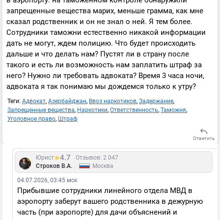
в аэропорту. на таможенном контроле обнаружили
запрещенные вещества марих, меньше грамма, как мне
сказал родственник и он не знал о ней. Я тем более.
Сотрудники таможни естественно никакой информации
дать не могут, ждем полицию. Что будет происходить
дальше и что делать нам? Пустят ли в страну после
такого и есть ли возможность нам заплатить штраф за
него? Нужно ли требовать адвоката? Время 3 часа ночи,
адвоката я так понимаю мы дождемся только к утру?
Теги:
Адвокат
,
Азербайджан
,
Ввоз наркотиков
,
Задержание
,
Запрещенные вещества
,
Наркотики
,
Ответственность
,
Таможня
,
Уголовное право
,
Штраф
Ответить
4.7
Юрист
Отзывов: 2 047
|
Строков В.А.
Москва
04.07.2026, 03:45 мск
Прибывшие сотрудники линейного отдела МВД в
аэропорту заберут вашего родственника в дежурную
часть (при аэропорте) для дачи объяснений и