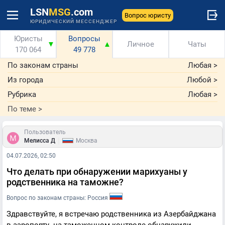
LSN
MSG
.com
Вопрос юристу
ЮРИДИЧЕСКИЙ МЕССЕНДЖЕР
Юристы
Вопросы
▼
▲
Личное
Чаты
170 064
49 778
По законам страны
Любая
>
Из города
Любой
>
Рубрика
Любая
>
По теме
>
Пользователь
|
Мелисса Д
Москва
04.07.2026, 02:50
Что делать при обнаружении марихуаны у
родственника на таможне?
Вопрос по законам страны: Россия
Здравствуйте, я встречаю родственника из Азербайджана