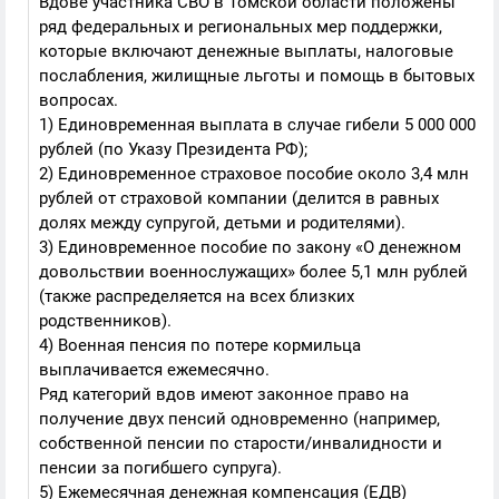
Вдове участника СВО в Томской области положены
ряд федеральных и региональных мер поддержки,
которые включают денежные выплаты, налоговые
послабления, жилищные льготы и помощь в бытовых
вопросах.
1) Единовременная выплата в случае гибели 5 000 000
рублей (по Указу Президента РФ);
2) Единовременное страховое пособие около 3,4 млн
рублей от страховой компании (делится в равных
долях между супругой, детьми и родителями).
3) Единовременное пособие по закону «О денежном
довольствии военнослужащих» более 5,1 млн рублей
(также распределяется на всех близких
родственников).
4) Военная пенсия по потере кормильца
выплачивается ежемесячно.
Ряд категорий вдов имеют законное право на
получение двух пенсий одновременно (например,
собственной пенсии по старости/инвалидности и
пенсии за погибшего супруга).
5) Ежемесячная денежная компенсация (ЕДВ)