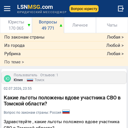
LSN
MSG
.com
Вопрос юристу
ЮРИДИЧЕСКИЙ МЕССЕНДЖЕР
Юристы
Вопросы
▼
▲
Личное
Чаты
170 065
49 771
По законам страны
Любая
>
Из города
Любой
>
Рубрика
Любая
>
По теме
>
Пользователь
Отзывов: 1
|
Юлия
Томск
02.07.2026, 23:55
Какие льготы положены вдове участника СВО в
Томской области?
Вопрос по законам страны: Россия
Здравствуйте , какие льготы положено вдове участника