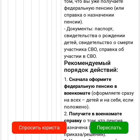
том, что вы уже получаете
федеральную пенсию (или
справка о назначении
пенсии).
- Документы: паспорт,
свидетельства о рождении
детей, свидетельство о смерти
участника СВО, справка об
участии в СВО.
Рекомендуемый
порядок действий:
1.
Сначала оформите
федеральную пенсию в
военкомате
(оформляете сразу
на всех – детей и на себя, если
положено).
2.
Получите в военкомате
справку
о том, что пенсия
Спросить юриста
назначена (или выписку из
Переслать
приказа/решения).