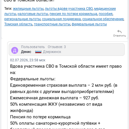
СВО в Томской области?
Теги:
жилищные льготы
,
льготы вдове участника СВО
,
медицинские
льготы
,
налоговые льготы
,
пенсия по потере кормильца
,
пособия
,
региональные льготы
,
социальная поддержка
,
социальное обеспечение
,
Томская область
,
транспортные льготы
,
федеральные льготы
Ответить
Пользователь
Отзывов: 3
|
Денис
Дзержинск
02.07.2026, 23:58 мск
Вдова участника СВО в Томской области имеет право
на:
Федеральные льготы:
Единовременная страховая выплата – 2 млн руб. (в
равных долях с другими выгодоприобретателями)
Ежемесячная денежная выплата – 927 руб.
50% компенсация ЖКУ (независимо от вида
жилфонда)
Пенсия по потере кормильца
50% оплаты санаторно-курортной путёвки +