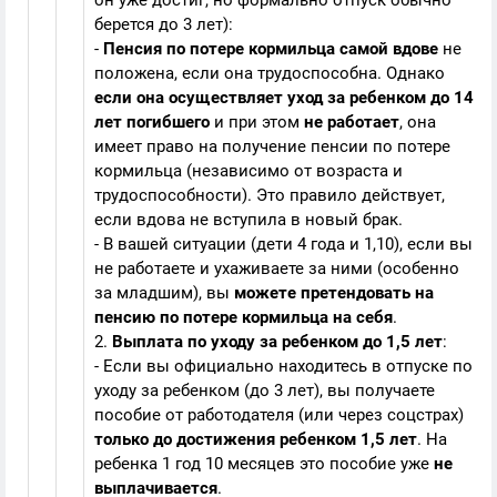
он уже достиг, но формально отпуск обычно
берется до 3 лет):
-
Пенсия по потере кормильца самой вдове
не
положена, если она трудоспособна. Однако
если она осуществляет уход за ребенком до 14
лет погибшего
и при этом
не работает
, она
имеет право на получение пенсии по потере
кормильца (независимо от возраста и
трудоспособности). Это правило действует,
если вдова не вступила в новый брак.
- В вашей ситуации (дети 4 года и 1,10), если вы
не работаете и ухаживаете за ними (особенно
за младшим), вы
можете претендовать на
пенсию по потере кормильца на себя
.
2.
Выплата по уходу за ребенком до 1,5 лет
:
- Если вы официально находитесь в отпуске по
уходу за ребенком (до 3 лет), вы получаете
пособие от работодателя (или через соцстрах)
только до достижения ребенком 1,5 лет
. На
ребенка 1 год 10 месяцев это пособие уже
не
выплачивается
.