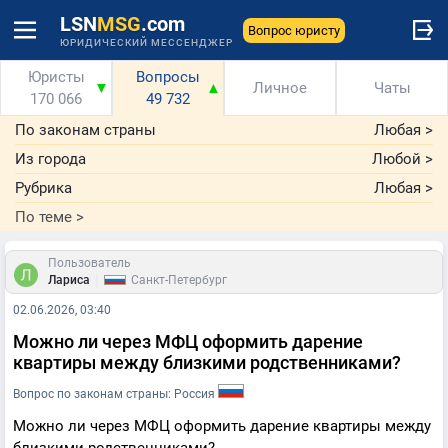
LSN
MSG
.com
Вопрос юристу
ЮРИДИЧЕСКИЙ МЕССЕНДЖЕР
Юристы
Вопросы
▼
▲
Личное
Чаты
170 066
49 732
По законам страны
Любая
>
Из города
Любой
>
Рубрика
Любая
>
По теме
>
Пользователь
|
Лариса
Санкт-Петербург
02.06.2026, 03:40
Можно ли через МФЦ оформить дарение
квартиры между близкими родственниками?
Вопрос по законам страны: Россия
Можно ли через МФЦ оформить дарение квартиры между