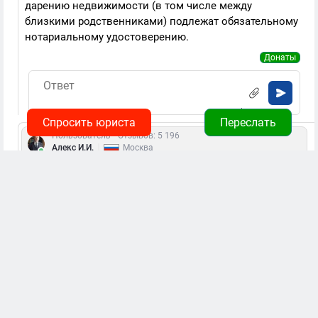
дарению недвижимости (в том числе между
близкими родственниками) подлежат обязательному
нотариальному удостоверению.
Донаты
Спросить юриста
Переслать
Пользователь
Отзывов: 5 196
|
Алекс И.И.
Москва
02.06.2026, 03:40 мск
Да, оформить дарение квартиры между близкими
родственниками можно через МФЦ. МФЦ
(многофункциональный центр) принимает документы
для государственной регистрации перехода права
собственности на недвижимость. Вам потребуется
подготовить следующие документы:
1. Договор дарения в простой письменной форме
(нотариальное удостоверение не обязательно, так как
дарение между близкими родственниками