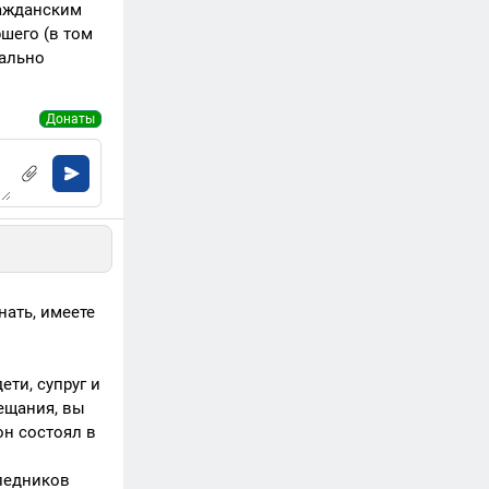
ражданским
шего (в том
иально
Донаты
нать, имеете
ти, супруг и
ещания, вы
он состоял в
следников