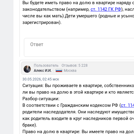
Вы будете иметь право на долю в квартире наряду
законодательством (например,
ст. 1142 ГК РФ
), на
числе вы как мать).Дети умершего (родные и усын
зарегистрирован).
Пользователь
Отзывов: 5 228
|
Алекс И.И.
Москва
30.05.2026, 02:45 мск
Ситуация: Вы проживаете в квартире, собственнико
ли вы право на долю в этой квартире и кто являет
Разбор ситуации:
В соответствии с Гражданским кодексом РФ (
ст. 11
родители наследодателя. Они наследуют имущество
как родитель входите в круг наследников первой оч
браке).
Право на долю в квартире: Вы имеете право на дол