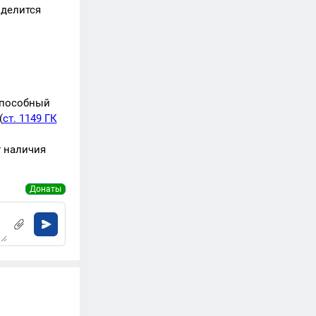
 делится
способный
(
ст. 1149 ГК
т наличия
Донаты