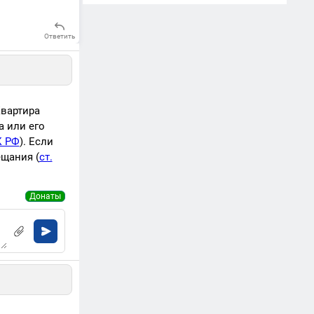
Ответить
Квартира
а или его
К РФ
). Если
ещания (
ст.
Донаты