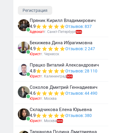
Регистрация
Пряник Кирилл Владимирович
4.9
Отзывов: 837
Адвокат
г. Санкт-Петербург
SOS
Бекижева Дина Ибрагимовна
4.9
Отзывов: 2 247
Юрист
г. Черкесск
Працко Виталий Александрович
4.8
Отзывов: 28 110
Юрист
г. Калининград
SOS
Соколов Дмитрий Геннадиевич
4.6
Отзывов: 44 490
Юрист
г. Москва
Складчикова Елена Юрьевна
4.9
Отзывов: 380
Юрист
г. Москва
SOS
Тарханова Полина Дмитриевна