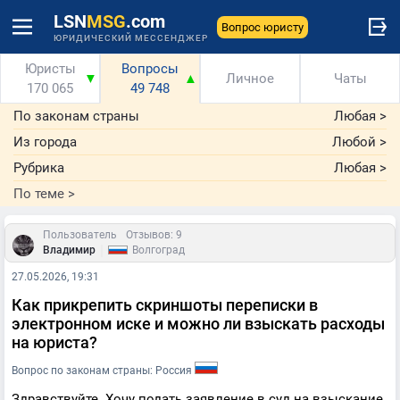
LSN
MSG
.com
Вопрос юристу
ЮРИДИЧЕСКИЙ МЕССЕНДЖЕР
Юристы
Вопросы
▼
▲
Личное
Чаты
170 065
49 748
По законам страны
Любая
>
Из города
Любой
>
Рубрика
Любая
>
По теме
>
Пользователь
Отзывов: 9
|
Владимир
Волгоград
27.05.2026, 19:31
Как прикрепить скриншоты переписки в
электронном иске и можно ли взыскать расходы
на юриста?
Вопрос по законам страны: Россия
Здравствуйте. Хочу подать заявление в суд на взыскание