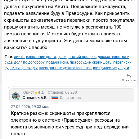
долга с покупателя на Авито. Подскажите пожалуйста,
подавать заявление буду в Правосудие. Как прикрепить
скриншоты доказательства переписки, просто покупателя
прошу оплатить месяц, не могу же я распечатать 100
листов переписки. И сколько будет стоить написать
заявление в суд у юриста. Эти деньги можно же потом
взыскать? Спасибо.
Теги:
авито
,
взыскание долга
,
гражданский процесс
,
доказательства в
суде
,
долг по договору
,
подача иска
,
правосудие
,
скриншоты переписки
,
судебные расходы
,
электронные доказательства
,
юридические услуги
Ответить
4.5
Юрист
Отзывов: 63 230
|
Степанов А.Е.
Красногорск
27.05.2026, 19:33 мск
Краткое резюме: скриншоты прикрепляются
электронно в системе «Правосудие»; расходы на
юриста взыскиваются через суд при подтверждении
оплаты.