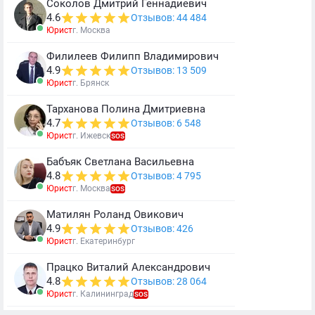
Соколов Дмитрий Геннадиевич
4.6
Отзывов: 44 484
Юрист
г. Москва
Филилеев Филипп Владимирович
4.9
Отзывов: 13 509
Юрист
г. Брянск
Тарханова Полина Дмитриевна
4.7
Отзывов: 6 548
Юрист
г. Ижевск
SOS
Бабъяк Светлана Васильевна
4.8
Отзывов: 4 795
Юрист
г. Москва
SOS
Матилян Роланд Овикович
4.9
Отзывов: 426
Юрист
г. Екатеринбург
Працко Виталий Александрович
4.8
Отзывов: 28 064
Юрист
г. Калининград
SOS