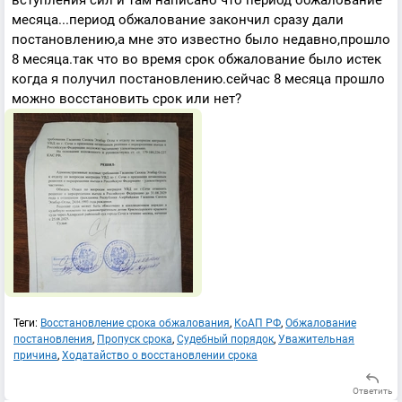
вступления сил и там написано что период обжалование
месяца...период обжалование закончил сразу дали
постановлению,а мне это известно было недавно,прошло
8 месяца.так что во время срок обжалование было истек
когда я получил постановлению.сейчас 8 месяца прошло
можно восстановить срок или нет?
Теги:
Восстановление срока обжалования
,
КоАП РФ
,
Обжалование
постановления
,
Пропуск срока
,
Судебный порядок
,
Уважительная
причина
,
Ходатайство о восстановлении срока
Ответить