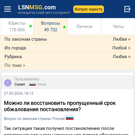
LSN
MSG
.com
Вопрос юристу
ЮРИДИЧЕСКИЙ МЕССЕНДЖЕР
Юристы
Вопросы
▼
▲
Личное
Чаты
170 065
49 732
По законам страны
Любая
>
Из города
Любой
>
Рубрика
Любая
>
По теме
>
Пользователь
|
Сахил
Сочи
27.05.2026, 18:12
Можно ли восстановить пропущенный срок
обжалования постановления?
Вопрос по законам страны: Россия
Так ситуация такая получил постановлению после