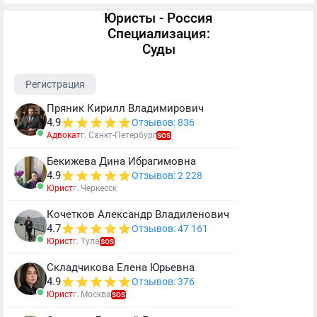
Юристы - Россия
Специализация:
Суды
Регистрация
Пряник Кирилл Владимирович
4.9
Отзывов: 836
Адвокат
г. Санкт-Петербург
SOS
Бекижева Дина Ибрагимовна
4.9
Отзывов: 2 228
Юрист
г. Черкесск
Кочетков Александр Владиленович
4.7
Отзывов: 47 161
Юрист
г. Тула
SOS
Складчикова Елена Юрьевна
4.9
Отзывов: 376
Юрист
г. Москва
SOS