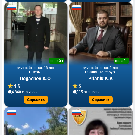
онлайн
онлайн
avvocato , стаж 18 лет
avvocato , стаж 9 лет
г.Пермь
г.Санкт-Петербург
Bogachev A.O.
Prianik K.V.
4.9
5
4 840 отзывов
835 отзывов
Спросить
Спросить