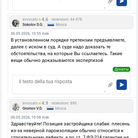
4.6
avvocato
recensioni: 44 478
|
Sokolov D.G.
Mosca
06.05.2026, 10:55 msk
В установленном порядке претензии предъявляете,
далее с иском в суд. А суде надо доказать те
обстоятельства, на которые Вы ссылаетесь. Такие
вещи обычно доказываются экспертизой
Донаты
4.9
avvocato
recensioni: 890
|
Gromov V.D.
Mosca
06.05.2026, 10:58 msk
Здравствуйте! Позиция застройщика слабая: плесень
из-за неверной пароизоляции обычно относится к
строительному дефекту, а по ст. 7 ФЗ-214 гарантия на