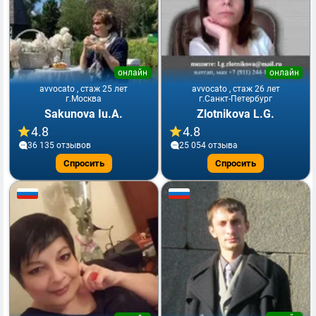
онлайн
онлайн
avvocato , стаж 25 лет
avvocato , стаж 26 лет
г.Москва
г.Санкт-Петербург
Sakunova Iu.A.
Zlotnikova L.G.
4.8
4.8
36 135 отзывов
25 054 отзывa
Спросить
Спросить