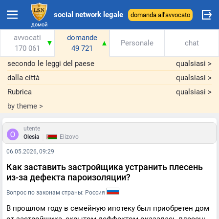
social network legale
domanda all'avvocato
домой
avvocati
domande
▼
▲
Personale
chat
170 061
49 721
secondo le leggi del paese
qualsiasi
>
dalla città
qualsiasi
>
Rubrica
qualsiasi
>
by theme
>
utente
|
Olesia
Elizovo
06.05.2026, 09:29
Как заставить застройщика устранить плесень
из-за дефекта пароизоляции?
Вопрос по законам страны: Россия
В прошлом году в семейную ипотеку был приобретен дом