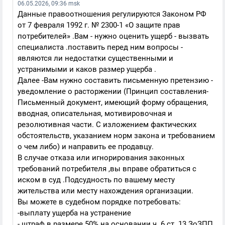
06.05.2026, 09:36 msk
Данные правоотношения регулируются Законом РФ
от 7 февраля 1992 г. № 2300-1 «О защите прав
потребителей» .Вам - нужно оценить ущерб - вызвать
специалиста .поставить перед ним вопросы -
являются ли недостатки существенными и
устранимыми и каков размер ущерба .
Далее -Вам нужно составить письменную претензию -
уведомление о расторжении (Принцип составления-
Письменный документ, имеющий форму обращения,
вводная, описательная, мотивировочная и
резолютивная части. С изложением фактических
обстоятельств, указанием норм закона и требованием
о чем либо) и направить ее продавцу.
В случае отказа или игнорирования законных
требований потребителя ,вы вправе обратиться с
иском в суд .Подсудность по вашему месту
жительства или месту нахождения организации.
Вы можете в судебном порядке потребовать:
-выплату ущерба на устранение
- штраф в размере 50% на основании ч. 6 ст. 13 ЗоЗПП