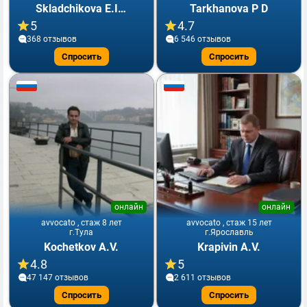
Skladchikova E.Iu.
Tarkhanova P D
5
4.7
368 отзывов
6 546 отзывов
Спросить
Спросить
онлайн
онлайн
avvocato , стаж 8 лет
avvocato , стаж 15 лет
г.Тула
г.Ярославль
Kochetkov A.V.
Krapivin A.V.
4.8
5
47 147 отзывов
2 611 отзывов
Спросить
Спросить