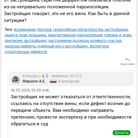
от застройщика, скрытом деффектом оказалась плесень
из-за неправильно положенной пароизоляции.
Застройщик говорит, это не его вина. Как быть в данной
ситуации?
Теги:
возмещение убытков
,
гарантийные обязательства застройщика
,
защита прав дольщика
,
некачественная пароизоляция
,
плесень в доме
,
претензия застройщику
,
расторжение договора долевого участия
,
скрытые дефекты
,
судебный иск к застройщику
,
экспертиза
строительных дефектов
rispondere
4.5
avvocato
recensioni: 63 212
|
Stepanov A.E.
Krasnogorsk
06.05.2026, 09:30 msk
Застройщик не может отказаться от ответственности,
ссылаясь на отсутствие вины, если дефект возник до
передачи объекта. Вам необходимо направить
претензию, провести экспертизу и при необходимости
обратиться в суд
Донаты