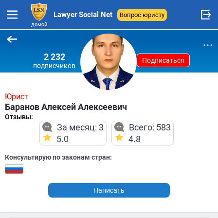
Lawyer Social Net
Вопрос юристу
домой
...
2 232
Подписаться
подписчиков
Юрист
Баранов Алексей Алексеевич
Отзывы:
За месяц: 3
Всего: 583
5.0
4.8
Консультирую по законам стран:
Написать