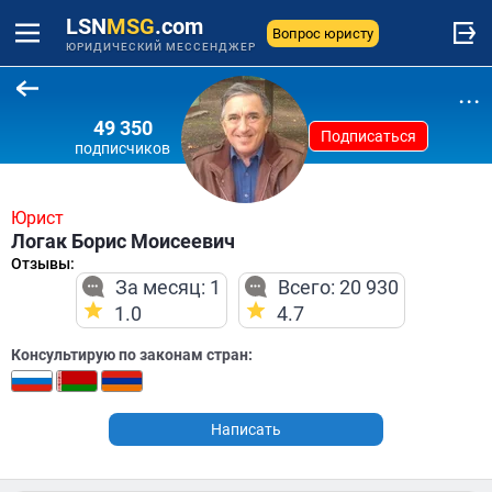
LSN
MSG
.com
Вопрос юристу
ЮРИДИЧЕСКИЙ МЕССЕНДЖЕР
...
49 350
Подписаться
подписчиков
Юрист
Логак Борис Моисеевич
Отзывы:
За месяц: 1
Всего: 20 930
1.0
4.7
Консультирую по законам стран:
Написать