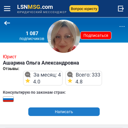
LSN
MSG
.com
Вопрос юристу
ЮРИДИЧЕСКИЙ МЕССЕНДЖЕР
...
1 087
Подписаться
подписчиков
Юрист
Ашарина Ольга Александровна
Отзывы:
За месяц: 4
Всего: 333
4.0
4.8
Консультирую по законам стран:
Написать