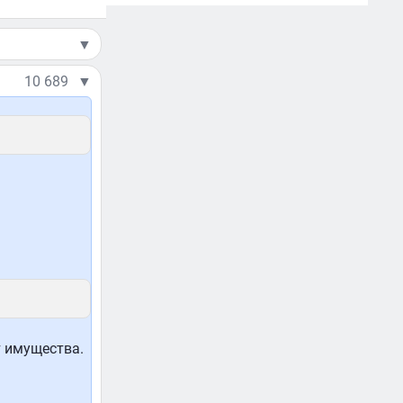
▼
10 689
▼
т имущества.