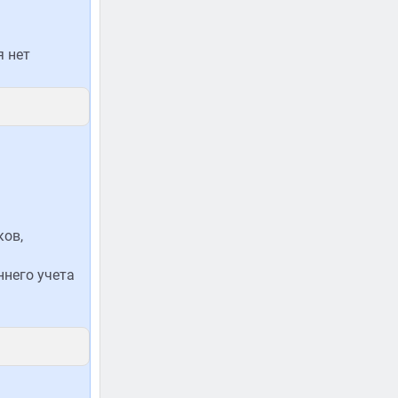
я нет
ков,
ннего учета