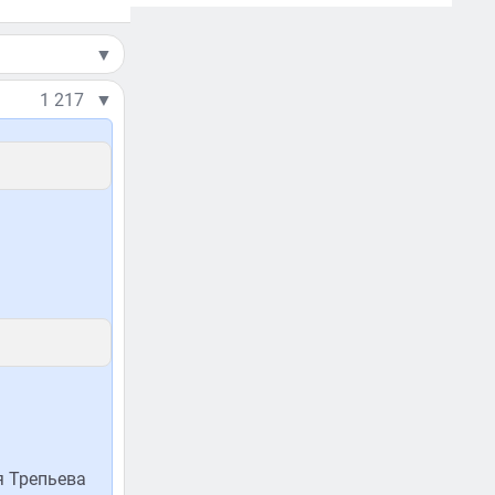
▼
1 217
▼
я Трепьева