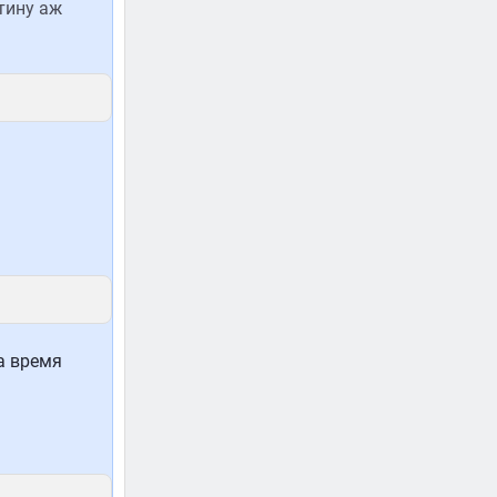
тину аж
а время