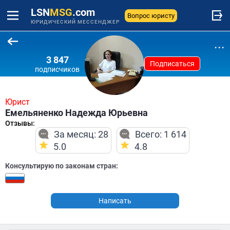
LSN
MSG
.com
Вопрос юристу
ЮРИДИЧЕСКИЙ МЕССЕНДЖЕР
...
3 847
Подписаться
подписчиков
Юрист
Емельяненко Надежда Юрьевна
Отзывы:
За месяц: 28
Всего: 1 614
5.0
4.8
Консультирую по законам стран:
Написать