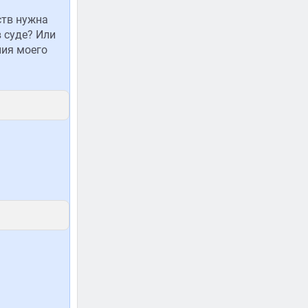
ств нужна
 суде? Или
ния моего