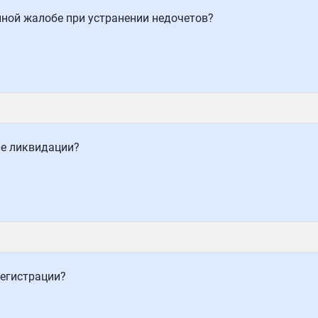
нной жалобе при устранении недочетов?
ле ликвидации?
регистрации?