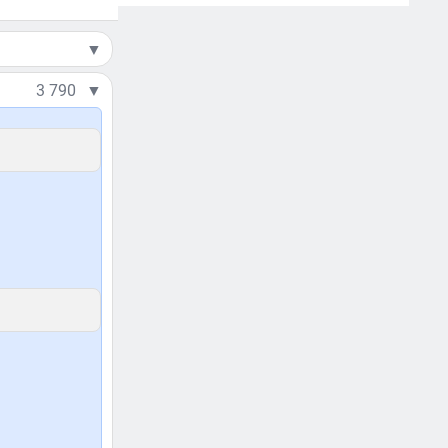
▼
3 790
▼