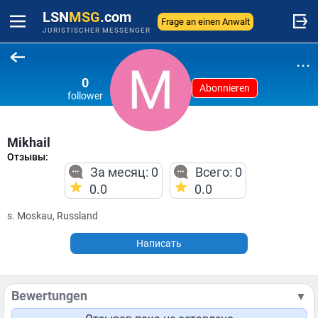
LSN
MSG
.com
Frage an einen Anwalt
JURISTISCHER MESSENGER
...
0
Abonnieren
follower
Mikhail
Отзывы:
За месяц: 0
Всего: 0
0.0
0.0
s. Moskau, Russland
Написать
Bewertungen
▼