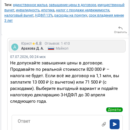
Теги:
единственное жилье
,
завышение цены в договоре
,
имущественный
вычет
,
инвалидность
,
ипотека
,
налог с продажи недвижимости
,
налоговый вычет
,
НДФЛ 13%
,
расходы на покупку
,
срок владения менее
3 лет
Ответить
4.8
Юрист
Отзывов: 1 410
|
Арахова Д. А.
Майкоп
07.07.2026, 00:24 мск
Не допускайте завышения цены в договоре.
Продавайте по реальной стоимости 820 000 ₽ –
налога не будет. Если всё же договор на 1,1 млн, вы
заплатите 13 000 ₽ (с вычетом) или 71 500 ₽ (с
расходами). Выберите выгодный вариант и подайте
налоговую декларацию 3-НДФЛ до 30 апреля
следующего года.
Донаты