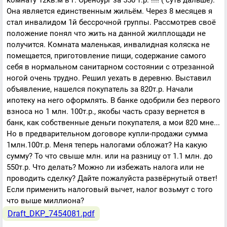
комнату 12кв.м в г. Оренбург за 550 т.р. !!!! ( суть дальше).
Она является единственным жильём. Через 8 месяцев я
стал инвалидом 1й бессрочной группы. Рассмотрев своё
положение понял что жить на данной жилплощади не
получится. Комната маленькая, инвалидная коляска не
помещается, приготовление пищи, содержание самого
себя в нормальном санитарном состоянии с отрезанной
ногой очень трудно. Решил уехать в деревню. Выставил
объявление, нашелся покупатель за 820т.р. Начали
ипотеку на него оформлять. В банке одобрили без первого
взноса но 1 млн. 100т.р., якобы часть сразу вернется в
банк, как собственные деньги покупателя, а мои 820 мне...
Но в предварительном договоре купли-продажи сумма
1млн.100т.р. Меня теперь налогами обложат? На какую
сумму? То что свыше млн. или на разницу от 1.1 млн. до
550т.р. Что делать? Можно ли избежать налога или не
проводить сделку? Дайте пожалуйста развёрнутый ответ!
Если применить налоговый вычет, налог возьмут с того
что выше миллиона?
Draft_DKP_7454081.pdf