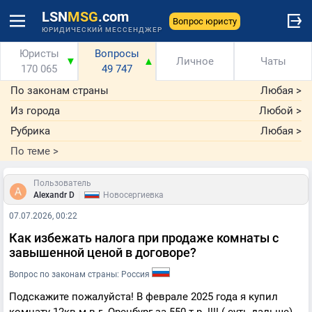
LSN
MSG
.com
Вопрос юристу
ЮРИДИЧЕСКИЙ МЕССЕНДЖЕР
Юристы
Вопросы
▼
▲
Личное
Чаты
170 065
49 747
По законам страны
Любая
>
Из города
Любой
>
Рубрика
Любая
>
По теме
>
Пользователь
|
Alexandr D
Новосергиевка
07.07.2026, 00:22
Как избежать налога при продаже комнаты с
завышенной ценой в договоре?
Вопрос по законам страны: Россия
Подскажите пожалуйста! В феврале 2025 года я купил