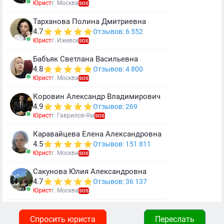
Юрист
г. Москва
SOS
Тарханова Полина Дмитриевна
4.7
Отзывов: 6 552
Юрист
г. Ижевск
SOS
Бабъяк Светлана Васильевна
4.8
Отзывов: 4 800
Юрист
г. Москва
SOS
Коровин Александр Владимирович
4.9
Отзывов: 269
Юрист
г. Гаврилов-Ям
SOS
Каравайцева Елена Александровна
4.5
Отзывов: 151 811
Юрист
г. Москва
SOS
Сакунова Юлия Александровна
4.7
Отзывов: 36 137
Юрист
г. Москва
SOS
Спросить юриста
Переслать