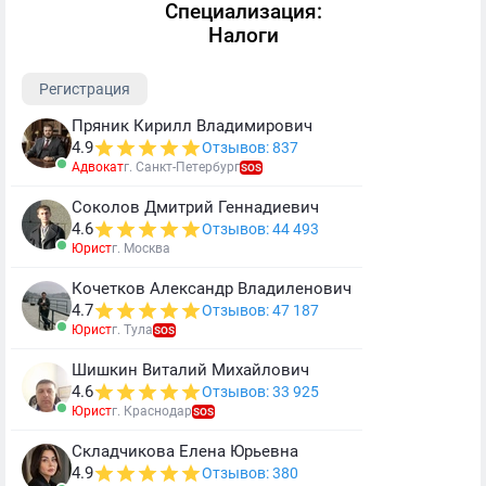
Специализация:
Налоги
Регистрация
Пряник Кирилл Владимирович
4.9
Отзывов: 837
Адвокат
г. Санкт-Петербург
SOS
Соколов Дмитрий Геннадиевич
4.6
Отзывов: 44 493
Юрист
г. Москва
Кочетков Александр Владиленович
4.7
Отзывов: 47 187
Юрист
г. Тула
SOS
Шишкин Виталий Михайлович
4.6
Отзывов: 33 925
Юрист
г. Краснодар
SOS
Складчикова Елена Юрьевна
4.9
Отзывов: 380