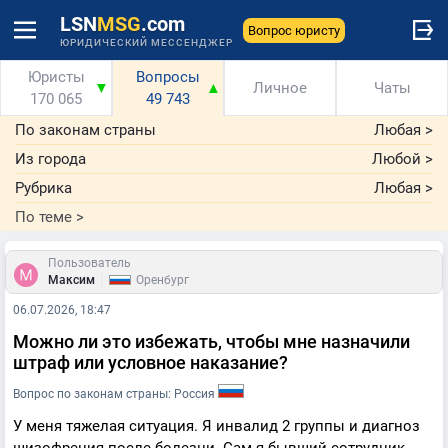
LSN
MSG
.com
Вопрос юристу
ЮРИДИЧЕСКИЙ МЕССЕНДЖЕР
Юристы
Вопросы
▼
▲
Личное
Чаты
170 065
49 743
По законам страны
Любая
>
Из города
Любой
>
Рубрика
Любая
>
По теме
>
Пользователь
|
Максим
Оренбург
06.07.2026, 18:47
Можно ли это избежать, чтобы мне назначили
штраф или условное наказание?
Вопрос по законам страны: Россия
У меня тяжелая ситуация. Я инвалид 2 группы и диагноз