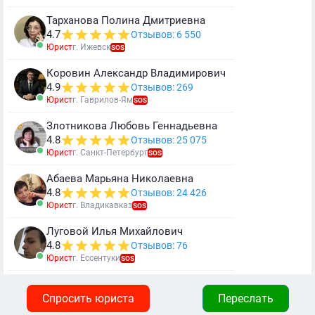
Тарханова Полина Дмитриевна
4.7
Отзывов: 6 550
Юрист
г. Ижевск
SOS
Коровин Александр Владимирович
4.9
Отзывов: 269
Юрист
г. Гаврилов-Ям
SOS
Злотникова Любовь Геннадьевна
4.8
Отзывов: 25 075
Юрист
г. Санкт-Петербург
SOS
Абаева Марьяна Николаевна
4.8
Отзывов: 24 426
Юрист
г. Владикавказ
SOS
Луговой Илья Михайлович
4.8
Отзывов: 76
Юрист
г. Ессентуки
SOS
Спросить юриста
Переслать