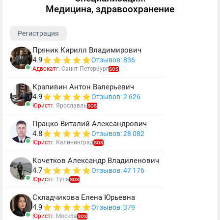
Медицина, здравоохранение
Регистрация
Пряник Кирилл Владимирович
4.9
Отзывов: 836
Адвокат
г. Санкт-Петербург
SOS
Крапивин Антон Валерьевич
4.9
Отзывов: 2 626
Юрист
г. Ярославль
SOS
Працко Виталий Александрович
4.8
Отзывов: 28 082
Юрист
г. Калининград
SOS
Кочетков Александр Владиленович
4.7
Отзывов: 47 176
Юрист
г. Тула
SOS
Складчикова Елена Юрьевна
4.9
Отзывов: 379
Юрист
г. Москва
SOS