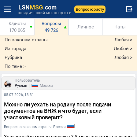
LSN
MSG
.com
Вопрос юристу
ЮРИДИЧЕСКИЙ МЕССЕНДЖЕР
Юристы
Вопросы
▼
▲
Личное
Чаты
170 065
49 726
По законам страны
Любая
>
Из города
Любой
>
Рубрика
Любая
>
По теме
>
Пользователь
|
Руслан
Москва
05.07.2026, 13:31
Можно ли уехать на родину после подачи
документов на ВНЖ и что будет, если
участковый проверит?
Вопрос по законам страны: Россия
Здравствуйте можно спросить? У меня знакомы не давно