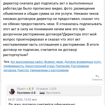
директор сначала дал подписать акт о выполненных
работах,где было прописано видео, фото ,размещение
объявления и общая сумма за эти услуги. Никаких чеков
никаких договоров директор не предоставил, сказал что
не обязан предоставлять чеки. Я отказалась подписывать
этот акт в силу не понимания зачем мне это при
досрочном расторжении договора?Директора этот мой
вопрос проигнорировал и сказал что этот акт
неотъемлемая часть соглашения о расторжении. В итоге
договор не подписан, считается ли договор
расторгнутым?
Теги:
Акт выполненных работ
,
Возврат денег
,
Договор возмездных услуг
,
Недвижимость
,
Односторонний отказ
,
Претензия
,
Расторжение
договора
,
Риелтор
,
Уведомление о расторжении
Ответить
4.9
Юрист
Отзывов: 2 629
|
Крапивин А.В.
Ярославль
04.07.2026, 15:02 мск
Да, ваш договор считается официально