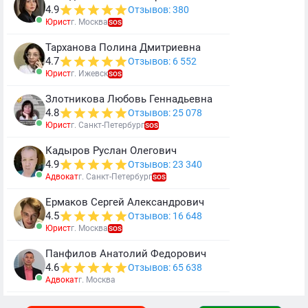
4.9
Отзывов: 380
Юрист
г. Москва
SOS
Тарханова Полина Дмитриевна
4.7
Отзывов: 6 552
Юрист
г. Ижевск
SOS
Злотникова Любовь Геннадьевна
4.8
Отзывов: 25 078
Юрист
г. Санкт-Петербург
SOS
Кадыров Руслан Олегович
4.9
Отзывов: 23 340
Адвокат
г. Санкт-Петербург
SOS
Ермаков Сергей Александрович
4.5
Отзывов: 16 648
Юрист
г. Москва
SOS
Панфилов Анатолий Федорович
4.6
Отзывов: 65 638
Адвокат
г. Москва