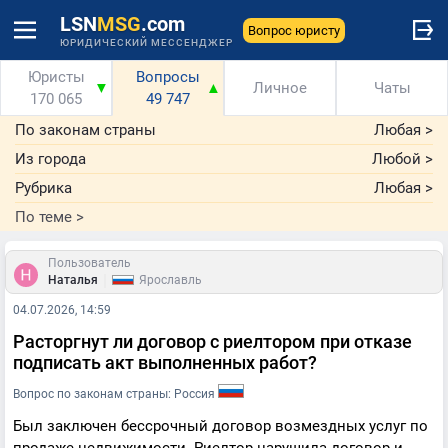
LSN
MSG
.com
Вопрос юристу
ЮРИДИЧЕСКИЙ МЕССЕНДЖЕР
Юристы
Вопросы
▼
▲
Личное
Чаты
170 065
49 747
По законам страны
Любая
>
Из города
Любой
>
Рубрика
Любая
>
По теме
>
Пользователь
|
Наталья
Ярославль
04.07.2026, 14:59
Расторгнут ли договор с риелтором при отказе
подписать акт выполненных работ?
Вопрос по законам страны: Россия
Был заключен бессрочный договор возмездных услуг по