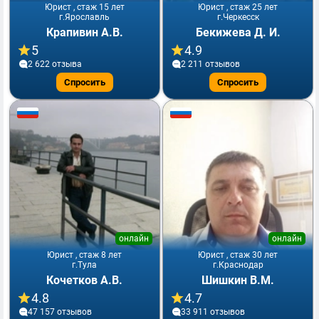
Юрист , стаж 15 лет
Юрист , стаж 25 лет
г.Ярославль
г.Черкесск
Крапивин А.В.
Бекижева Д. И.
5
4.9
2 622 отзывa
2 211 отзывов
Спросить
Спросить
онлайн
онлайн
Юрист , стаж 8 лет
Юрист , стаж 30 лет
г.Тула
г.Краснодар
Кочетков А.В.
Шишкин В.М.
4.8
4.7
47 157 отзывов
33 911 отзывов