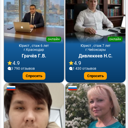
онлайн
онлайн
Юрист , стаж 6 лет
Юрист , стаж 7 лет
г.Краснодар
г.Чебоксары
Грачёв Г.В.
Дивлекеев Н.С.
4.9
4.9
3 790 отзывов
1 430 отзывов
Спросить
Спросить