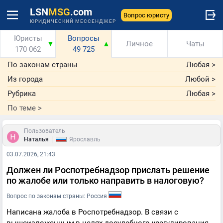
LSN
MSG
.com
Вопрос юристу
ЮРИДИЧЕСКИЙ МЕССЕНДЖЕР
Юристы
Вопросы
▼
▲
Личное
Чаты
170 062
49 725
По законам страны
Любая
>
Из города
Любой
>
Рубрика
Любая
>
По теме
>
Пользователь
|
Наталья
Ярославль
03.07.2026, 21:43
Должен ли Роспотребнадзор прислать решение
по жалобе или только направить в налоговую?
Вопрос по законам страны: Россия
Написана жалоба в Роспотребнадзор. В связи с