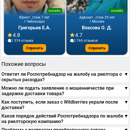
онлайн
онлайн
Юрист , стаж 7 лет
Адвокат , стаж 29 лет
г.Чебоксары
г.Москва
Григорьев Е.А.
Власова О. Д.
4.8
4.7
1 574 отзывa
3 769 отзывов
Спросить
Спросить
Похожие вопросы
Ответит ли Роспотребнадзор на жалобу на риелтора о
▼
скрытых расходах?
Можно ли подать заявление о мошенничестве при
▼
задержке доставки товара?
Как поступить, если заказ с Wildberries украли после
▼
доставки?
Каков порядок действий Роспотребнадзора по жалобе
▼
на риелторскую компанию?
Проблема с возвратом приобретенного товара
▼