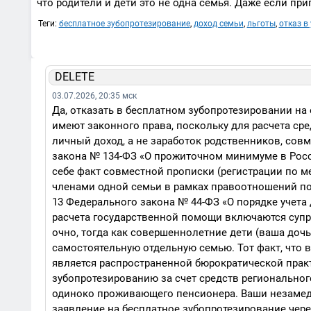
что родители и дети это не одна семья. Даже если пр
Теги:
бесплатное зубопротезирование
,
доход семьи
,
льготы
,
отказ в 
DELETE
03.07.2026, 20:35 мск
Да, отказать в бесплатном зубопротезировании на
имеют законного права, поскольку для расчета ср
личный доход, а не заработок родственников, сов
закона № 134-ФЗ «О прожиточном минимуме в Рос
себе факт совместной прописки (регистрации по м
членами одной семьи в рамках правоотношений по
13 Федерального закона № 44-ФЗ «О порядке учета 
расчета государственной помощи включаются супруг
очно, тогда как совершеннолетние дети (ваша доч
самостоятельную отдельную семью. Тот факт, что в
является распространенной бюрократической прак
зубопротезированию за счет средств регионально
одиноко проживающего пенсионера. Ваши незамед
заявление на бесплатное зубопротезирование чере