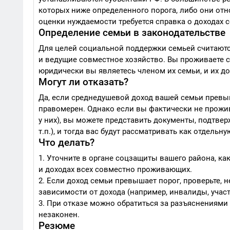
которых ниже определенного порога, либо они отно
оценки нуждаемости требуется справка о доходах с
Определение семьи в законодательстве
Для целей социальной поддержки семьей считаютс
и ведущие совместное хозяйство. Вы проживаете с 
юридически вы являетесь членом их семьи, и их д
Могут ли отказать?
Да, если среднедушевой доход вашей семьи превыш
правомерен. Однако если вы фактически не прожив
у них), вы можете представить документы, подтве
т.п.), и тогда вас будут рассматривать как отдельн
Что делать?
1. Уточните в органе соцзащиты вашего района, ка
и доходах всех совместно проживающих.
2. Если доход семьи превышает порог, проверьте, н
зависимости от дохода (например, инвалиды, участн
3. При отказе можно обратиться за разъяснениями в
незаконен.
Резюме