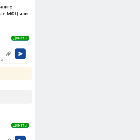
очните
ся в МФЦ или
Донаты
Донаты