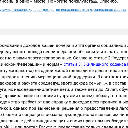
иписаны в одном месте. Помогите пожалуйста🙏. Спасибо.
услуге
,
пенсионеры
,
порог дохода
,
региональные льготы
,
социальная защита
 основании доходов вашей дочери и зятя органы социальной
еднедушевого дохода пенсионера они обязаны учитывать тол
местно с вами зарегистрированных. Согласно статье 2 Федера
сийской Федерации» и нормам
статьи 31 Жилищного кодекса
есту жительства) на одной жилой площади не делает вас авт
 предоставлению мер социальной поддержки. В соответствии
доходов и расчета среднедушевого дохода семьи...», в состав
и, их несовершеннолетние дети, а также дети до 23 лет, об
ь), проживающие со своими супругами (зятем), образуют полн
едомство требует от вас справку о доходах всех прописанных
тикой, однако при вынесении решения о предоставлении льг
го бюджета соцзащита обязана руководствоваться вашим лич
лительные действия для защиты своих прав: вам необходимо
з МФЦ или портал Госуслуг, предоставив только сведения о 