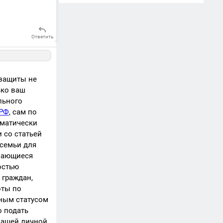
Ответить
 защиты не
ько ваш
льного
 РФ
, сам по
оматически
 со статьей
 семьи для
учающиеся
остью
 граждан,
оты по
ным статусом
 подать
вашей личной