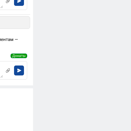
ментам —
Донаты