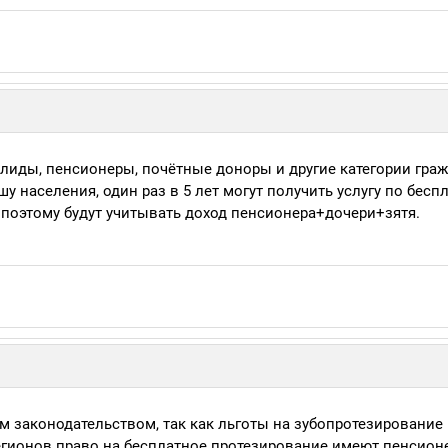
валиды, пенсионеры, почётные доноры и другие категории граж
 населения, один раз в 5 лет могут получить услугу по бесп
 поэтому будут учитывать доход пенсионера+дочери+зятя.
м законодательством, так как льготы на зубопротезирование
егионов право на бесплатное протезирование имеют пенсион