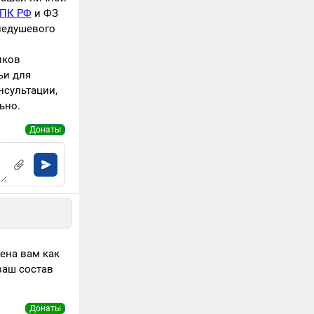
ГПК РФ
и ФЗ
недушевого
иков
ьи для
нсультации,
ьно.
Донаты
ена вам как
ваш состав
Донаты