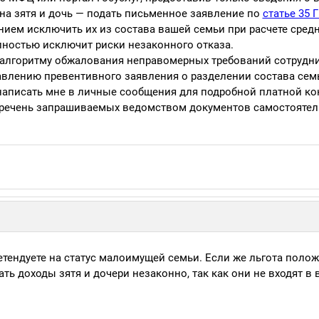
 на зятя и дочь — подать письменное заявление по
статье 35 
нием исключить их из состава вашей семьи при расчете сред
олностью исключит риски незаконного отказа.
 алгоритму обжалования неправомерных требований сотрудн
влению превентивного заявления о разделении состава сем
 написать мне в личные сообщения для подробной платной ко
речень запрашиваемых ведомством документов самостоятел
етендуете на статус малоимущей семьи. Если же льгота полож
ть доходы зятя и дочери незаконно, так как они не входят в 