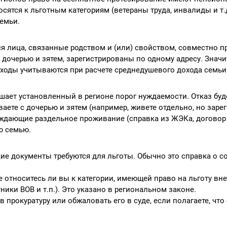
сятся к льготным категориям (ветераны труда, инвалиды и т.д
емьи.
я лица, связанные родством и (или) свойством, совместно
дочерью и зятем, зарегистрированы по одному адресу. Значи
оходы учитываются при расчете среднедушевого дохода семьи
ает установленный в регионе порог нуждаемости. Отказ буд
аете с дочерью и зятем (например, живете отдельно, но зар
рждающие раздельное проживание (справка из ЖЭКа, договор
ую семью.
кие документы требуются для льготы. Обычно это справка о с
е относитесь ли вы к категории, имеющей право на льготу вне
ики ВОВ и т.п.). Это указано в региональном законе.
 прокуратуру или обжаловать его в суде, если полагаете, что