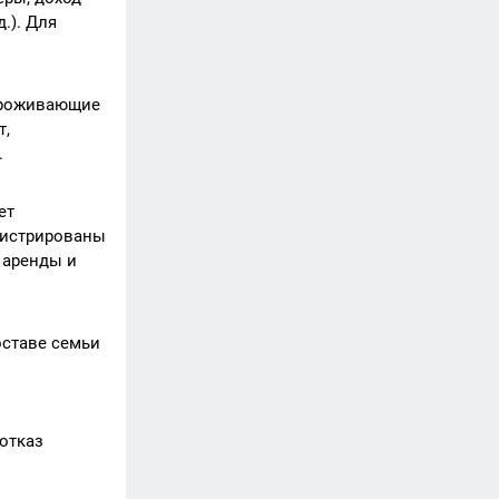
.). Для
 проживающие
т,
.
ет
егистрированы
 аренды и
оставе семьи
 отказ