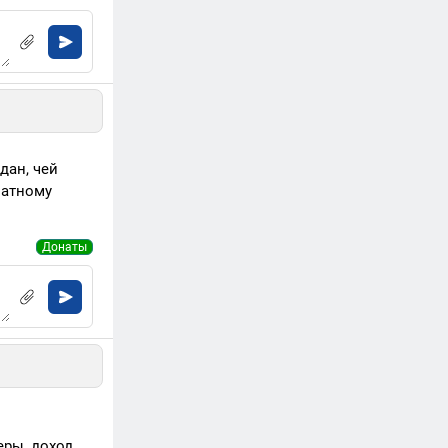
дан, чей
латному
Донаты
еры, доход