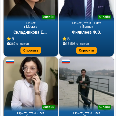
онлайн
онлайн
Юрист
Юрист , стаж 31 лет
г.Москва
г.Брянск
Складчикова Е.Ю.
Филилеев Ф.В.
5
5
367 отзывов
13 508 отзывов
Спросить
Спросить
онлайн
онлайн
Юрист , стаж 9 лет
Юрист , стаж 8 лет