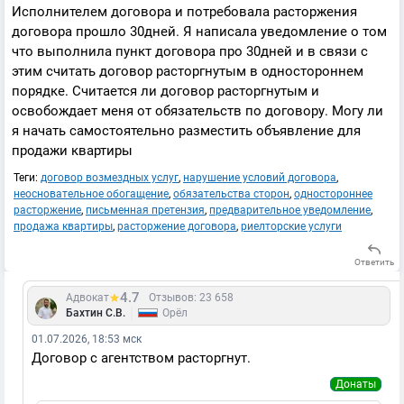
Исполнителем договора и потребовала расторжения
договора прошло 30дней. Я написала уведомление о том
что выполнила пункт договора про 30дней и в связи с
этим считать договор расторгнутым в одностороннем
порядке. Считается ли договор расторгнутым и
освобождает меня от обязательств по договору. Могу ли
я начать самостоятельно разместить объявление для
продажи квартиры
Теги:
договор возмездных услуг
,
нарушение условий договора
,
неосновательное обогащение
,
обязательства сторон
,
одностороннее
расторжение
,
письменная претензия
,
предварительное уведомление
,
продажа квартиры
,
расторжение договора
,
риелторские услуги
Ответить
4.7
Адвокат
Отзывов: 23 658
|
Бахтин С.В.
Орёл
01.07.2026, 18:53 мск
Договор с агентством расторгнут.
Донаты