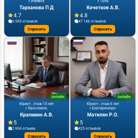
г.Ижевск
г.Тула
Тарханова П Д
Кочетков А.В.
4.7
4.8
6 545 отзывов
47 146 отзывов
Спросить
Спросить
онлайн
онлайн
Юрист , стаж 15 лет
Юрист , стаж 6 лет
г.Ярославль
г.Екатеринбург
Крапивин А.В.
Матилян Р.О.
5
5
2 604 отзывa
425 отзывов
Спросить
Спросить