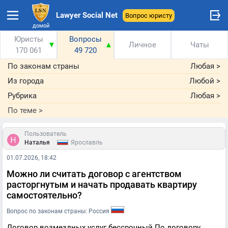
Lawyer Social Net
Вопрос юристу
домой
Юристы
Вопросы
▼
▲
Личное
Чаты
170 061
49 720
По законам страны
Любая
>
Из города
Любой
>
Рубрика
Любая
>
По теме
>
Пользователь
|
Наталья
Ярославль
01.07.2026, 18:42
Можно ли считать договор с агентством
расторгнутым и начать продавать квартиру
самостоятельно?
Вопрос по законам страны: Россия
Договор возмездных услуг бессрочный.По договору