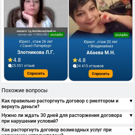
онлайн
онлайн
Юрист , стаж 26 лет
Юрист , стаж 20 лет
г.Санкт-Петербург
г.Владикавказ
Злотникова Л.Г.
Абаева М.Н.
4.8
4.8
25 051 отзыв
24 415 отзывов
Спросить
Спросить
Похожие вопросы
Как правильно расторгнуть договор с риелтором и
▼
вернуть деньги?
Нужно ли ждать 30 дней для расторжения договора
▼
при нарушении условий?
Как расторгнуть договор возмездных услуг при
▼