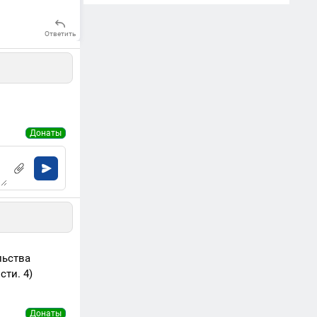
Ответить
Донаты
льства
ти. 4)
Донаты