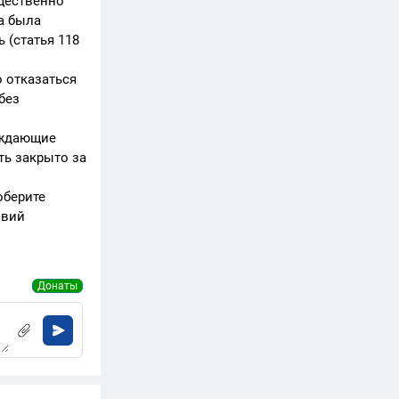
бщественно
а была
 (статья 118
 отказаться
без
рждающие
ть закрыто за
оберите
овий
Донаты