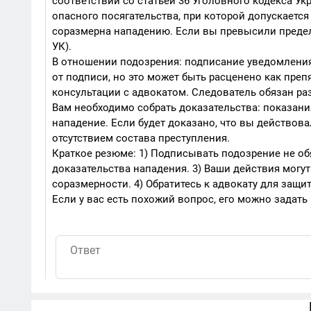
соответствии со статьей 36 Уголовного кодекса У
опасного посягательства, при которой допускаетс
соразмерна нападению. Если вы превысили предел
УК).
В отношении подозрения: подписание уведомления
от подписи, но это может быть расценено как пре
консультации с адвокатом. Следователь обязан раз
Вам необходимо собрать доказательства: показани
нападение. Если будет доказано, что вы действов
отсутствием состава преступления.
Краткое резюме: 1) Подписывать подозрение не обя
доказательства нападения. 3) Ваши действия мог
соразмерности. 4) Обратитесь к адвокату для защи
Если у вас есть похожий вопрос, его можно задать