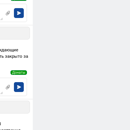
рждающие
ть закрыто за
Донаты
В