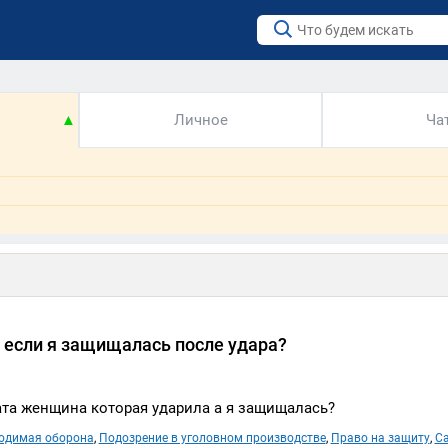
▲
Личное
Ча
 если я защищалась после удара?
та женщина которая ударила а я защищалась?
одимая оборона
,
Подозрение в уголовном производстве
,
Право на защиту
,
С