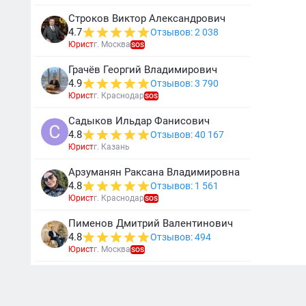
Строков Виктор Александрович
4.7
Отзывов: 2 038
Юрист
г. Москва
SOS
Грачёв Георгий Владимирович
4.9
Отзывов: 3 790
Юрист
г. Краснодар
SOS
Садыков Ильдар Фанисович
4.8
Отзывов: 40 167
Юрист
г. Казань
Арзуманян Раксана Владимировна
4.8
Отзывов: 1 561
Юрист
г. Краснодар
SOS
Пименов Дмитрий Валентинович
4.8
Отзывов: 494
Юрист
г. Москва
SOS