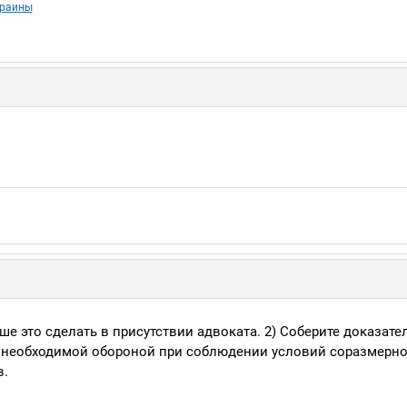
краины
ше это сделать в присутствии адвоката. 2) Соберите доказате
ы необходимой обороной при соблюдении условий соразмернос
в.