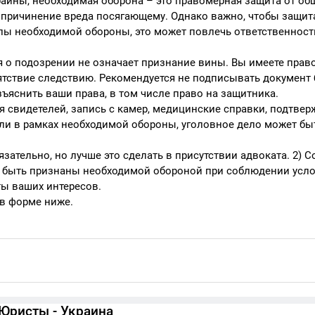
краины, необходимая оборона – это правомерная защита от о
я причинение вреда посягающему. Однако важно, чтобы защит
ы необходимой обороны, это может повлечь ответственность
 о подозрении не означает признание вины. Вы имеете право
пятствие следствию. Рекомендуется не подписывать документ 
ъяснить ваши права, в том числе право на защитника.
я свидетелей, запись с камер, медицинские справки, подтве
али в рамках необходимой обороны, уголовное дело может бы
зательно, но лучше это сделать в присутствии адвоката. 2) С
ут быть признаны необходимой обороной при соблюдении усл
ты ваших интересов.
 в форме ниже.
Юристы - Украина