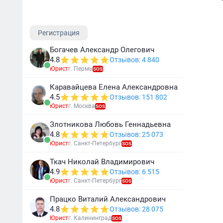
Регистрация
Богачев Александр Олегович
4.8
Отзывов: 4 840
Юрист
г. Пермь
SOS
Каравайцева Елена Александровна
4.5
Отзывов: 151 802
Юрист
г. Москва
SOS
Злотникова Любовь Геннадьевна
4.8
Отзывов: 25 073
Юрист
г. Санкт-Петербург
SOS
Ткач Николай Владимирович
4.9
Отзывов: 6 515
Юрист
г. Санкт-Петербург
SOS
Працко Виталий Александрович
4.8
Отзывов: 28 075
Юрист
г. Калининград
SOS