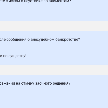
сте с иском о неустойке по алиментам?
сле сообщения о внесудебном банкротстве?
и по существу!
ражений на отмену заочного решения?