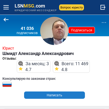
LSN
MSG
.com
Вопрос юристу
ЮРИДИЧЕСКИЙ МЕССЕНДЖЕР
...
41 036
Подписаться
подписчиков
Юрист
Шмидт Александр Александрович
Отзывы:
За месяц: 3
Всего: 11 469
4.7
4.8
Консультирую по законам стран:
Написать