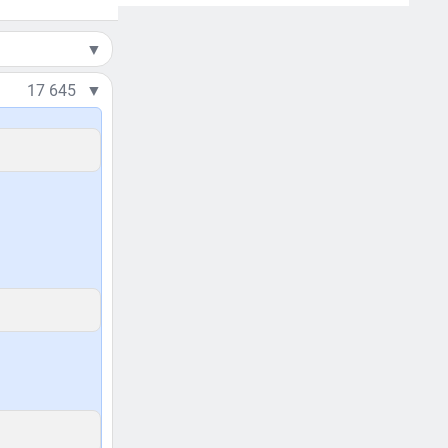
▼
17 645
▼