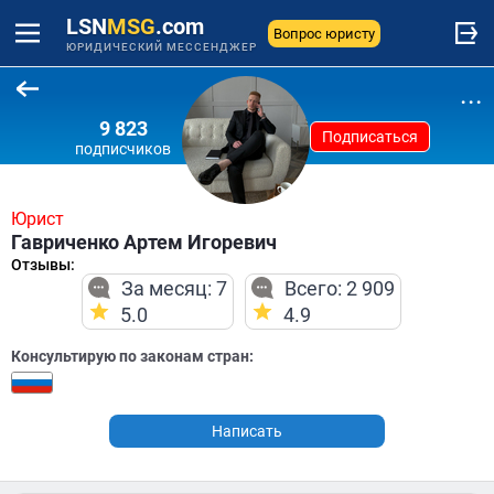
LSN
MSG
.com
Вопрос юристу
ЮРИДИЧЕСКИЙ МЕССЕНДЖЕР
...
9 823
Подписаться
подписчиков
Юрист
Гавриченко Артем Игоревич
Отзывы:
За месяц: 7
Всего: 2 909
5.0
4.9
Консультирую по законам стран:
Написать