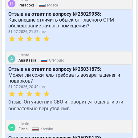
utente
|
Paradoks
Mosca
Отзыв на ответ по вопросу №25029938:
Как внешне отличить обыск от гласного ОРМ
обследование жилого помещения?
31.07.2026, 21:57 msk
utente
|
Anastasiia
Orenburg
Отзыв на ответ по вопросу №25031875:
Может ли сожитель требовать возврата денег и
подарков?
31.07.2026, 20:40 msk
Он участник СВО и говорит ,что деньги эти
Отзыв:
обязательно вернутся емв
utente
|
Elena
Kashira
Отзыв на ответ по вопросу №25030143: