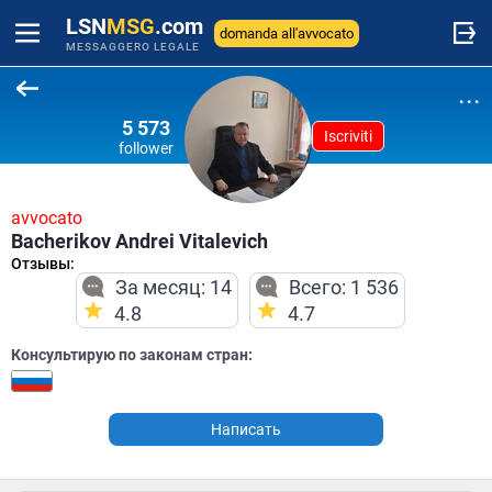
LSN
MSG
.com
domanda all'avvocato
MESSAGGERO LEGALE
...
5 573
Iscriviti
follower
avvocato
Bacherikov Andrei Vitalevich
Отзывы:
За месяц: 14
Всего: 1 536
4.8
4.7
Консультирую по законам стран:
Написать