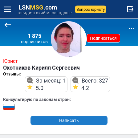
LSN
MSG
.com
Вопрос юристу
ЮРИДИЧЕСКИЙ МЕССЕНДЖЕР
...
1 875
Подписаться
подписчиков
Юрист
Охотников Кирилл Сергеевич
Отзывы:
За месяц: 1
Всего: 327
5.0
4.2
Консультирую по законам стран:
Написать