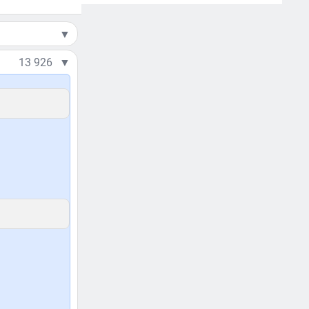
▼
13 926
▼