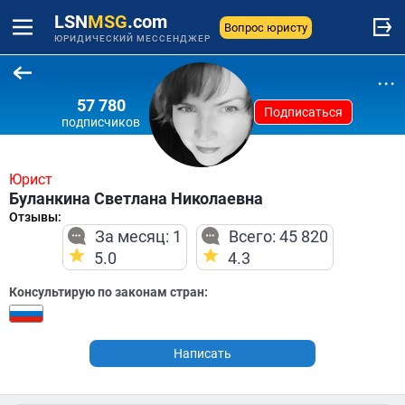
LSN
MSG
.com
Вопрос юристу
ЮРИДИЧЕСКИЙ МЕССЕНДЖЕР
...
57 780
Подписаться
подписчиков
Юрист
Буланкина Светлана Николаевна
Отзывы:
За месяц: 1
Всего: 45 820
5.0
4.3
Консультирую по законам стран:
Написать