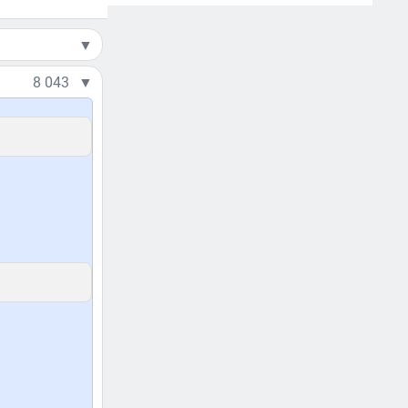
▼
8 043
▼