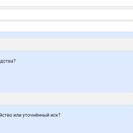
едства?
айство или уточнённый иск?