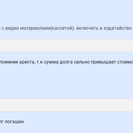
 с видио материалами(кассетой)- включить в ходатайство 
ложение ареста, т.к сумма долга сильно превышает стоим
лг погашен