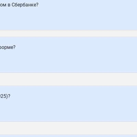
дом в Сбербанке?
форме?
025)?