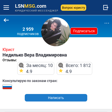
LSN
MSG
.com
Вопрос юристу
ЮРИДИЧЕСКИЙ МЕССЕНДЖЕР
...
2 959
Подписаться
подписчиков
Юрист
Недилько Вера Владимировна
Отзывы:
За месяц: 10
Всего: 1 812
4.9
4.9
Консультирую по законам стран:
Написать