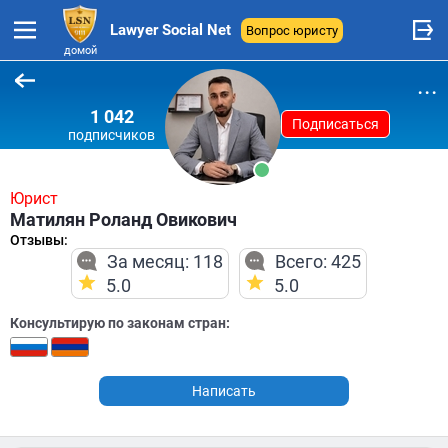
Lawyer Social Net
Вопрос юристу
домой
...
1 042
Подписаться
подписчиков
Юрист
Матилян Роланд Овикович
Отзывы:
За месяц: 118
Всего: 425
5.0
5.0
Консультирую по законам стран:
Написать