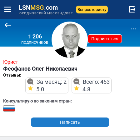
LSN
MSG
.com
Вопрос юристу
ЮРИДИЧЕСКИЙ МЕССЕНДЖЕР
...
1 206
Подписаться
подписчиков
Юрист
Феофанов Олег Николаевич
Отзывы:
За месяц: 2
Всего: 453
5.0
4.8
Консультирую по законам стран:
Написать