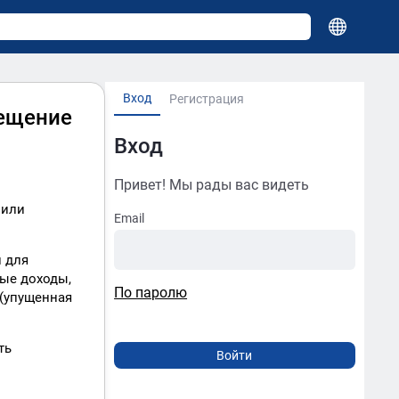
Вход
Регистрация
мещение
Вход
Привет! Мы рады вас видеть
 или
Email
и для
ные доходы,
По паролю
 (упущенная
ть